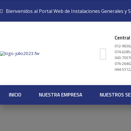
Bienvenidos al Portal Web de Instalaciones Generales y S
Central
012-96362
074-6285
043-7037
076-2640
044-53122
INICIO
NUESTRA EMPRESA
NUESTROS SE