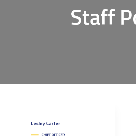
Staff 
Lesley
Carter
CHIEF OFFICER