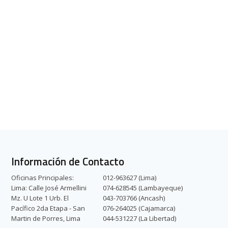
Información de Contacto
Oficinas Principales:
012-963627 (Lima)
Lima: Calle José Armellini
074-628545 (Lambayeque)
Mz. U Lote 1 Urb. El
043-703766 (Ancash)
Pacífico 2da Etapa - San
076-264025 (Cajamarca)
Martin de Porres, Lima
044-531227 (La Libertad)