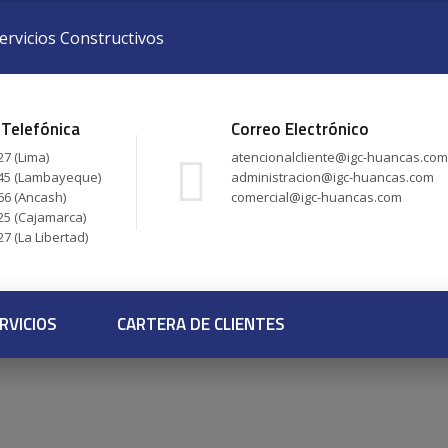
ervicios Constructivos
 Telefónica
Correo Electrónico
7 (Lima)
atencionalcliente@igc-huancas.com
45 (Lambayeque)
administracion@igc-huancas.com
66 (Ancash)
comercial@igc-huancas.com
25 (Cajamarca)
7 (La Libertad)
RVICIOS
CARTERA DE CLIENTES